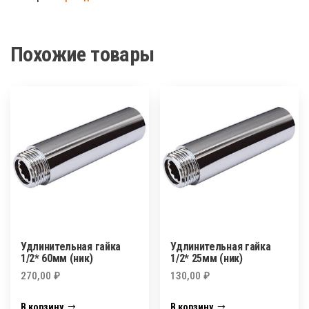
х
32
вн.нар
Похожие товары
Удлинительная гайка
Удлинительная гайка
1/2* 60мм (ник)
1/2* 25мм (ник)
270,00
₽
130,00
₽
В корзину
В корзину