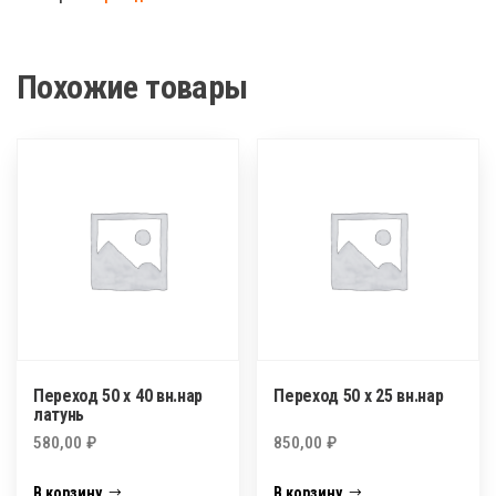
х
20
внутр
Похожие товары
Переход 50 х 40 вн.нар
Переход 50 х 25 вн.нар
латунь
580,00
₽
850,00
₽
В корзину
В корзину