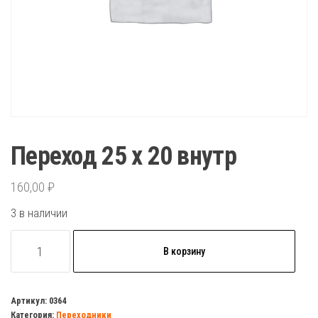
Переход 25 х 20 внутр
160,00
₽
3 в наличии
Количество
В корзину
товара
Переход
25
Артикул:
0364
Категория:
Переходники