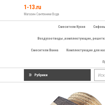
Перейти
1-13.ru
к
Магазин Сантехники Вода
содержимому
Смесители Кухня
Сифоны
Воздухоотводы ,комплектующие, решетк
Смесители Ванна
Комплектующие для на
П
Рубрики