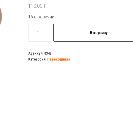
110,00
₽
16 в наличии
Количество
В корзину
товара
Переход
20
Артикул:
0343
Категория:
Переходники
х
15
нар.р
(ниппель)