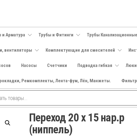
 и Арматура
Трубы и Фитинги
Трубы Канализационны
и, вентиляторы
Комплектующие для смесителей
Инс
сосов
Насосы
Счетчики
Подводка гибкая
Люки
рокладки, Ремкомплекты, Лента-фум, Лён, Манжеты.
Фильт
Переход 20 х 15 нар.р
(ниппель)