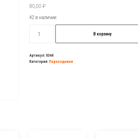
80,00
₽
42 в наличии
Количество
В корзину
товара
Переход
1/2
Артикул:
0344
Категория:
Переходники
х
1/4
нар.р
(ниппель)