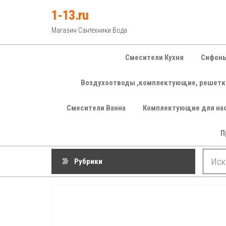
Перейти
1-13.ru
к
Магазин Сантехники Вода
содержимому
Смесители Кухня
Сифоны
Воздухоотводы ,комплектующие, решетк
Смесители Ванна
Комплектующие для на
П
Рубрики