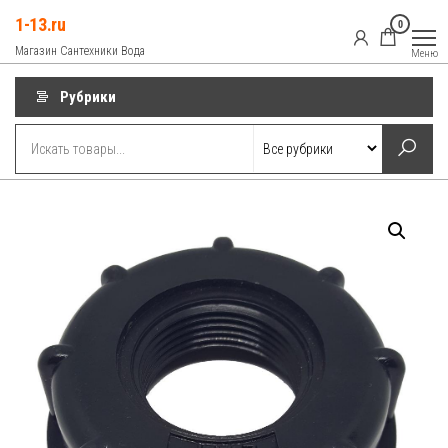
Перейти
1-13.ru
0
к
Магазин Сантехники Вода
Меню
содержимому
Рубрики