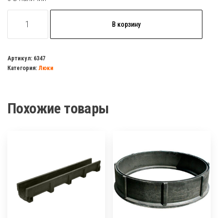
Количество
В корзину
товара
Переходник
на
Артикул:
6347
Категория:
Люки
еврокуб
1/2
вн/
Похожие товары
р