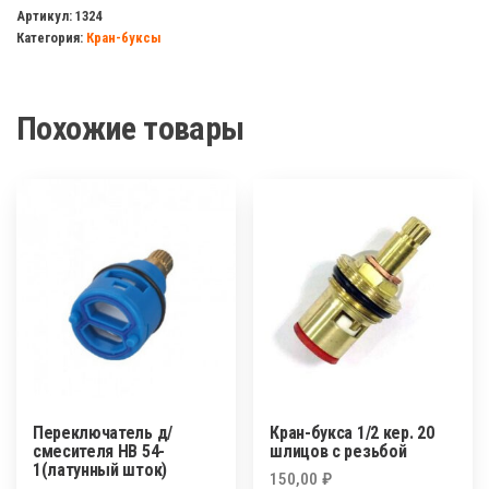
д/
Артикул:
1324
Категория:
Кран-буксы
смесителя
HB
32603
Похожие товары
Переключатель д/
Кран-букса 1/2 кер. 20
смесителя HB 54-
шлицов с резьбой
1(латунный шток)
150,00
₽