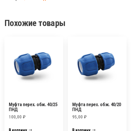
1/2"
в/
р
Похожие товары
ПНД
Муфта перех. обж. 40/25
Муфта перех. обж. 40/20
ПНД
ПНД
100,00
₽
95,00
₽
В корзину
В корзину