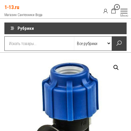
Перейти
1-13.ru
0
к
Магазин Сантехники Вода
Меню
содержимому
Рубрики