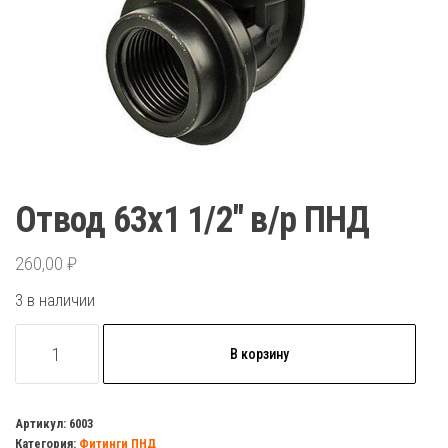
Отвод 63х1 1/2″ в/р ПНД
260,00
₽
3 в наличии
Количество
В корзину
товара
Отвод
63х1
Артикул:
6003
Категория:
Фитинги ПНД