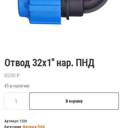
Отвод 32х1″ нар. ПНД
65,00
₽
45 в наличии
Количество
В корзину
товара
Отвод
32х1"
Артикул:
1224
Категория:
Фитинги ПНД