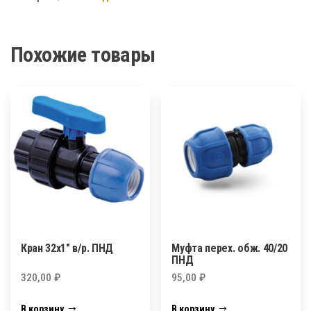
нар.
ПНД
Похожие товары
Кран 32х1″ в/р. ПНД
Муфта перех. обж. 40/20
ПНД
320,00
₽
95,00
₽
В корзину
В корзину