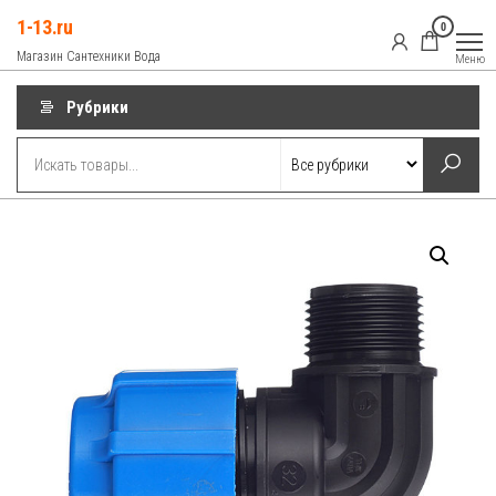
Перейти
1-13.ru
0
к
Магазин Сантехники Вода
Меню
содержимому
Рубрики