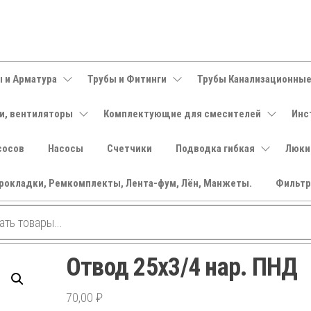
 и Арматура
Трубы и Фитинги
Трубы Канализационны
и, вентиляторы
Комплектующие для смесителей
Инс
сосов
Насосы
Счетчики
Подводка гибкая
Люки
рокладки, Ремкомплекты, Лента-фум, Лён, Манжеты.
Фильт
Отвод 25х3/4 нар. ПНД
70,00
₽