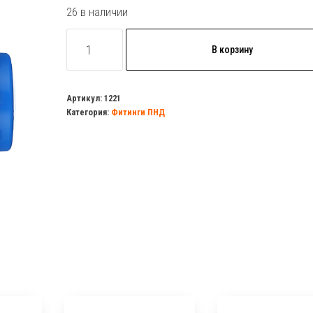
26 в наличии
Количество
В корзину
товара
Отвод
25х3/4
Артикул:
1221
Категория:
Фитинги ПНД
нар.
ПНД