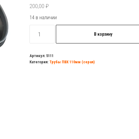
200,00
₽
14 в наличии
Количество
В корзину
товара
Отвод
ПВХ
Артикул:
5111
Категория:
Трубы ПВХ 110мм (серая)
110х50х45гр
прямой
(вверх)