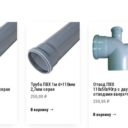
Труба ПВХ 1м d=110мм
Отвод ПВХ
серая
2,7мм серая
110х50х90гр с дв
отводами вверх+
250,00
₽
230,00
₽
В корзину
В корзину