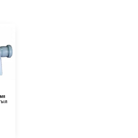
умя
тыл