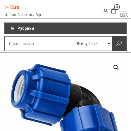
Перейти
1-13.ru
0
к
Магазин Сантехники Вода
Меню
содержимому
Рубрики