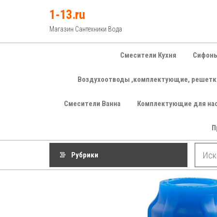
Перейти
1-13.ru
к
Магазин Сантехники Вода
содержимому
Смесители Кухня
Сифоны
Воздухоотводы ,комплектующие, решетк
Смесители Ванна
Комплектующие для на
П
Рубрики