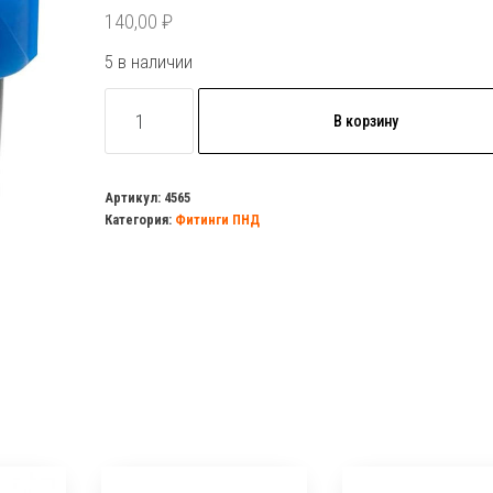
140,00
₽
5 в наличии
Количество
В корзину
товара
Отвод
обж.переходной
Артикул:
4565
Категория:
Фитинги ПНД
40/32
ПНД