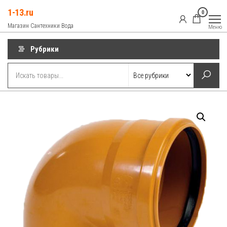
Перейти
1-13.ru
0
к
Магазин Сантехники Вода
Меню
содержимому
Рубрики