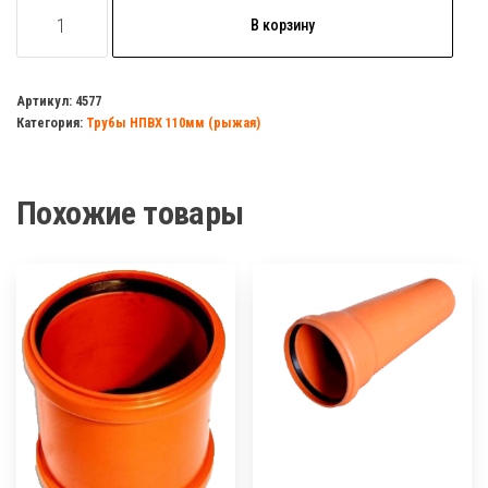
Количество
В корзину
товара
Отвод
НПВХ
Артикул:
4577
Категория:
Трубы НПВХ 110мм (рыжая)
90
гр
d=110мм
Похожие товары
(рыжый)
МУЛЬТИМИРПЛАСТ
(упаковка
40шт)