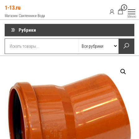
Перейти
1-13.ru
0
к
Магазин Сантехники Вода
Меню
содержимому
Рубрики