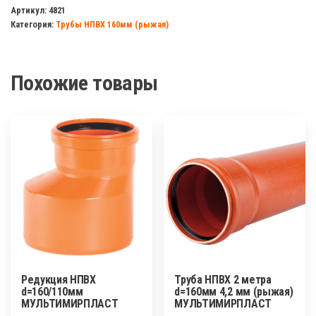
НПВХ
Артикул:
4821
Категория:
Трубы НПВХ 160мм (рыжая)
45
гр
d=160мм
Похожие товары
МУЛЬТИМИРПЛАСТ
Редукция НПВХ
Труба НПВХ 2 метра
d=160/110мм
d=160мм 4,2 мм (рыжая)
МУЛЬТИМИРПЛАСТ
МУЛЬТИМИРПЛАСТ