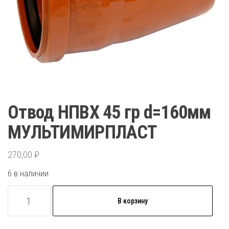
Отвод НПВХ 45 гр d=160мм
МУЛЬТИМИРПЛАСТ
270,00
₽
6 в наличии
Количество
В корзину
товара
Отвод