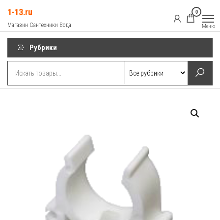
Перейти
1-13.ru
0
к
Магазин Сантехники Вода
Меню
содержимому
Рубрики