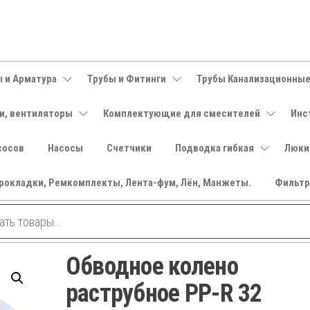
 и Арматура
Трубы и Фитинги
Трубы Канализационны
и, вентиляторы
Комплектующие для смесителей
Инс
сосов
Насосы
Счетчики
Подводка гибкая
Люки
рокладки, Ремкомплекты, Лента-фум, Лён, Манжеты.
Фильт
Обводное колено
раструбное PP-R 32