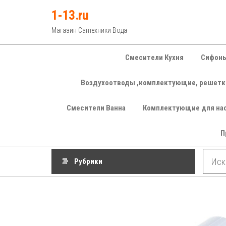
Перейти
1-13.ru
к
Магазин Сантехники Вода
содержимому
Смесители Кухня
Сифоны
Воздухоотводы ,комплектующие, решетк
Смесители Ванна
Комплектующие для на
П
Рубрики