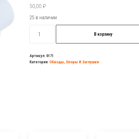
50,00
₽
25 в наличии
Количество
В корзину
товара
Обводное
колено
Артикул:
0171
Категория:
Обводы, Опоры И Заглушки
раструбное
PP-
R
32