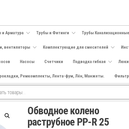
 и Арматура
Трубы и Фитинги
Трубы Канализационны
и, вентиляторы
Комплектующие для смесителей
Инс
сосов
Насосы
Счетчики
Подводка гибкая
Люки
рокладки, Ремкомплекты, Лента-фум, Лён, Манжеты.
Фильт
Обводное колено
раструбное PP-R 25