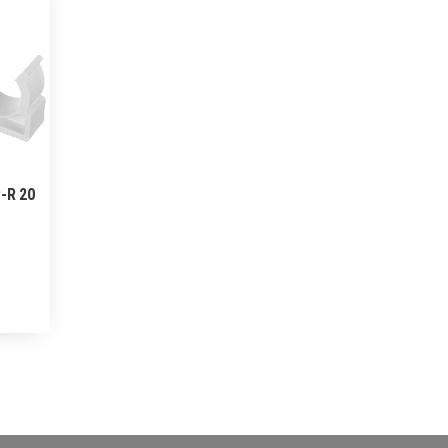
-R 20