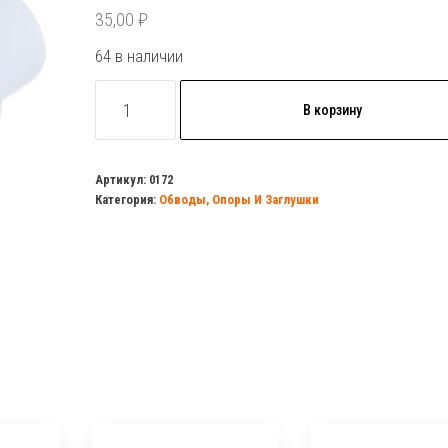
35,00
₽
64 в наличии
Количество
В корзину
товара
Обводное
колено
Артикул:
0172
Категория:
Обводы, Опоры И Заглушки
раструбное
PP-
R
25