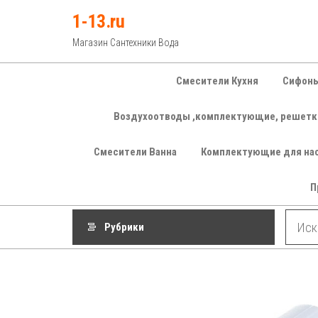
Перейти
1-13.ru
к
Магазин Сантехники Вода
содержимому
Смесители Кухня
Сифоны
Воздухоотводы ,комплектующие, решетк
Смесители Ванна
Комплектующие для на
П
Рубрики