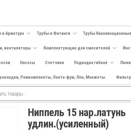
 и Арматура
Трубы и Фитинги
Трубы Канализационны
и, вентиляторы
Комплектующие для смесителей
Инс
сосов
Насосы
Счетчики
Подводка гибкая
Люки
рокладки, Ремкомплекты, Лента-фум, Лён, Манжеты.
Фильт
Ниппель 15 нар.латунь
удлин.(усиленный)