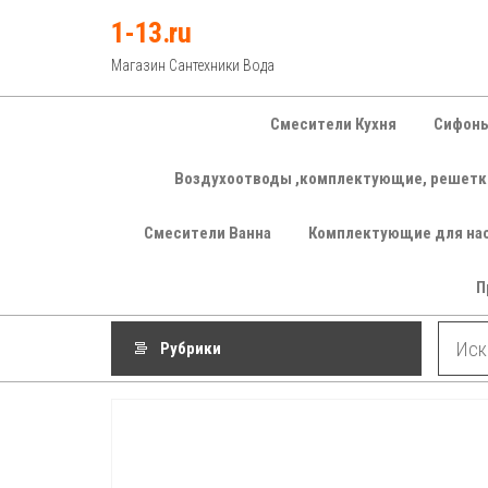
Перейти
1-13.ru
к
Магазин Сантехники Вода
содержимому
Смесители Кухня
Сифоны
Воздухоотводы ,комплектующие, решетк
Смесители Ванна
Комплектующие для на
П
Рубрики