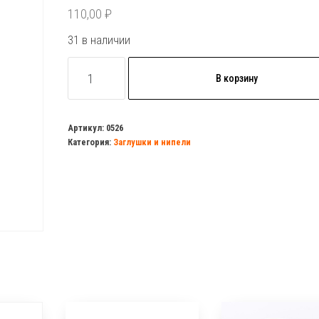
110,00
₽
31 в наличии
Количество
В корзину
товара
Ниппель
15
Артикул:
0526
Категория:
Заглушки и нипели
нар.латунь
удлин.
(усиленный)