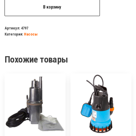
Количество
В корзину
товара
Насос
вибрационный
Артикул:
4797
Категория:
Насосы
AQUALINK
верх.забор
25
Похожие товары
метров
кабеля
(280
Вт)
медная
обмотка