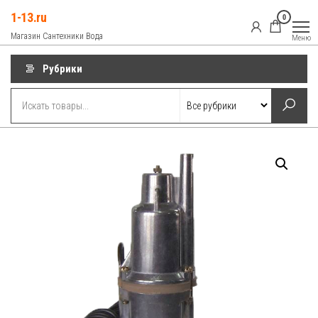
Перейти
1-13.ru
0
к
Магазин Сантехники Вода
Меню
содержимому
Рубрики