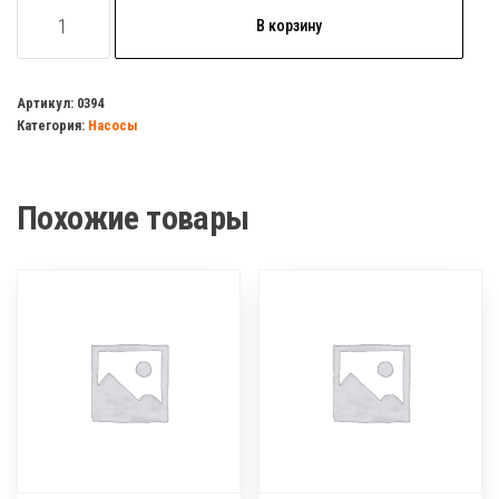
Количество
В корзину
товара
Насос
вибрационный
Артикул:
0394
Категория:
Насосы
"РУЧЕЕК"
кабель
10м,
Похожие товары
верхний
забор
(медная
обмотка)