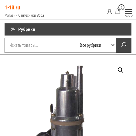
Перейти
1-13.ru
0
к
Магазин Сантехники Вода
Меню
содержимому
Рубрики