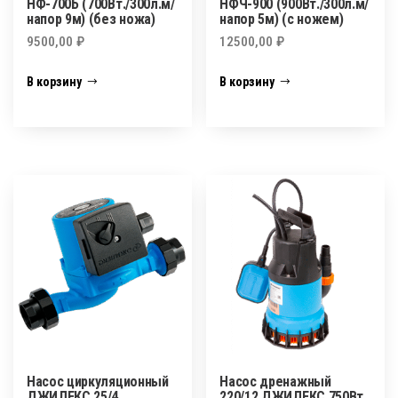
НФ-700Б (700Вт./300л.м/
НФЧ-900 (900Вт./300л.м/
напор 9м) (без ножа)
напор 5м) (с ножем)
9500,00
₽
12500,00
₽
В корзину
В корзину
Насос циркуляционный
Насос дренажный
ДЖИЛЕКС 25/4
220/12 ДЖИЛЕКС 750Вт