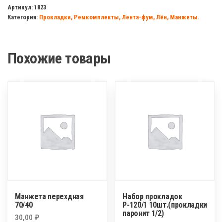
P340
Артикул:
1823
Категория:
Прокладки, Ремкомплекты, Лента-фум, Лён, Манжеты.
(прокладки
3/4
10шт
Похожие товары
в
ассорт)
Манжета перехдная
Набор прокладок
70/40
Р-120/1 10шт.(прокладки
паронит 1/2)
30,00
₽