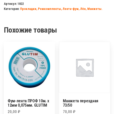
P120
Артикул:
1822
Категория:
Прокладки, Ремкомплекты, Лента-фум, Лён, Манжеты.
(прок.
1/2
10шт
Похожие товары
в
ассорт)
Фум-лента ПРОФ 10м. х
Манжета перехдная
12мм 0,075мм. GLUTIM
73/50
20,00
₽
70,00
₽