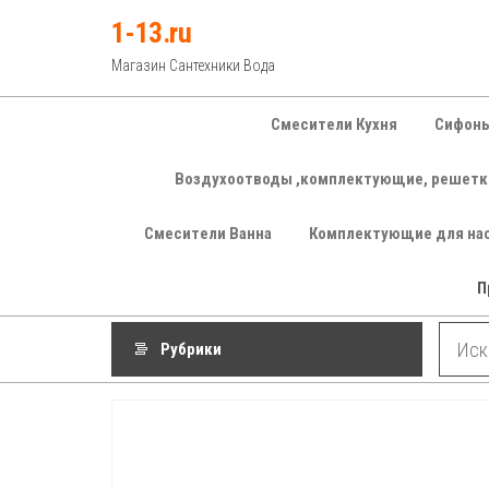
Перейти
1-13.ru
к
Магазин Сантехники Вода
содержимому
Смесители Кухня
Сифоны
Воздухоотводы ,комплектующие, решетк
Смесители Ванна
Комплектующие для на
П
Рубрики