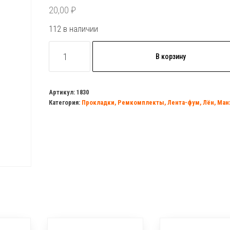
20,00
₽
112 в наличии
Количество
В корзину
товара
Набор
P100
Артикул:
1830
Категория:
Прокладки, Ремкомплекты, Лента-фум, Лён, Ма
(прокладки
1"
резина
5
шт.)