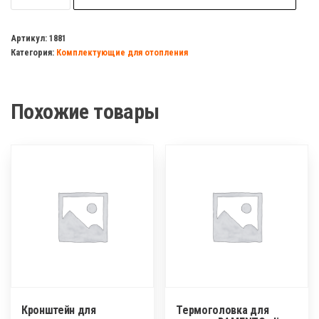
Набор
для
Артикул:
1881
Категория:
Комплектующие для отопления
радиатора
1/2
11
Похожие товары
предметов,с
2-
мя
кронштейнами
Кронштейн для
Термоголовка для