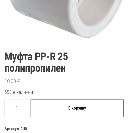
Муфта PP-R 25
полипропилен
10,00
₽
653 в наличии
Количество
В корзину
товара
Муфта
PP-
Артикул:
0151