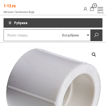
Перейти
1-13.ru
0
к
Магазин Сантехники Вода
Меню
содержимому
Рубрики