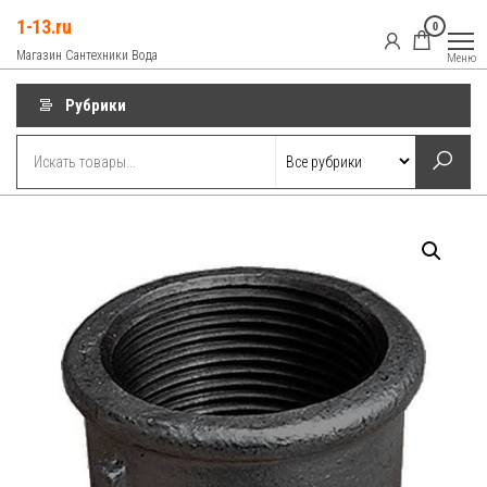
Перейти
1-13.ru
0
к
Магазин Сантехники Вода
Меню
содержимому
Рубрики