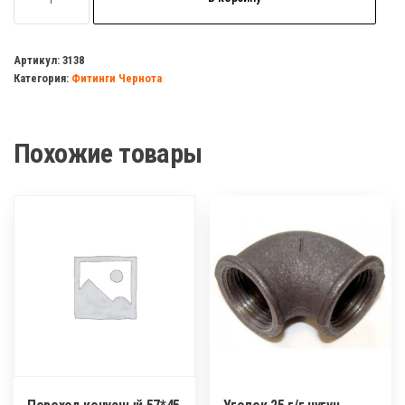
товара
Муфта
50
Артикул:
3138
Категория:
Фитинги Чернота
чугун
Похожие товары