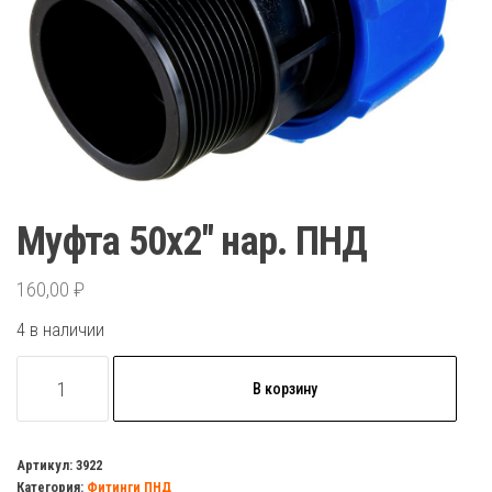
Муфта 50х2″ нар. ПНД
160,00
₽
4 в наличии
Количество
В корзину
товара
Муфта
50х2"
Артикул:
3922
Категория:
Фитинги ПНД