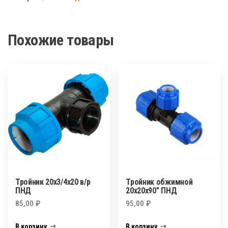
нар.
ПНД
Похожие товары
Тройник 20х3/4х20 в/р
Тройник обжимной
ПНД
20х20х90″ ПНД
85,00
₽
95,00
₽
В корзину
В корзину