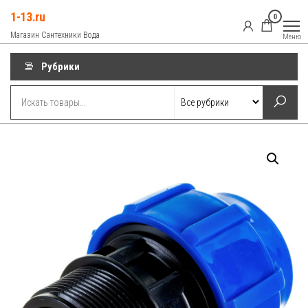
Перейти
1-13.ru
0
к
Магазин Сантехники Вода
Меню
содержимому
Рубрики