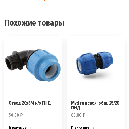
вн/
р.
ПНД
Похожие товары
Отвод 20х3/4 н/р ПНД
Муфта перех. обж. 25/20
ПНД
50,00
₽
60,00
₽
В корзину
В корзину