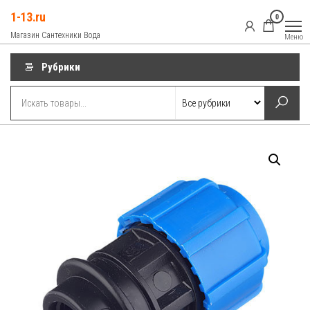
Перейти
1-13.ru
0
к
Магазин Сантехники Вода
Меню
содержимому
Рубрики