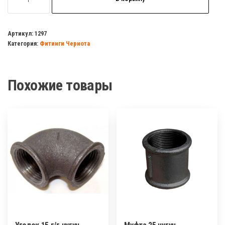
товара
Муфта
40
Артикул:
1297
Категория:
Фитинги Чернота
чугун
Похожие товары