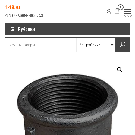
Перейти
1-13.ru
0
к
Магазин Сантехники Вода
Меню
содержимому
Рубрики