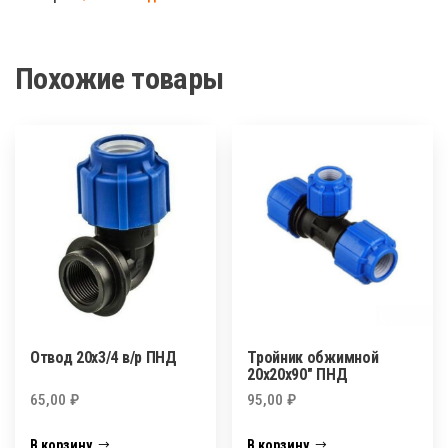
в/
р.
ПНД
Похожие товары
Отвод 20х3/4 в/р ПНД
Тройник обжимной
20х20х90″ ПНД
65,00
₽
95,00
₽
В корзину
В корзину