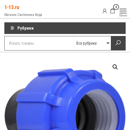
Перейти
1-13.ru
0
к
Магазин Сантехники Вода
Меню
содержимому
Рубрики