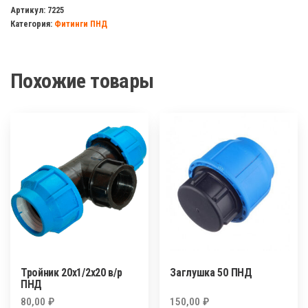
32
Артикул:
7225
Категория:
Фитинги ПНД
ПНДх1"
нар/
резьба
Похожие товары
латунь
Тройник 20х1/2х20 в/р
Заглушка 50 ПНД
ПНД
80,00
₽
150,00
₽