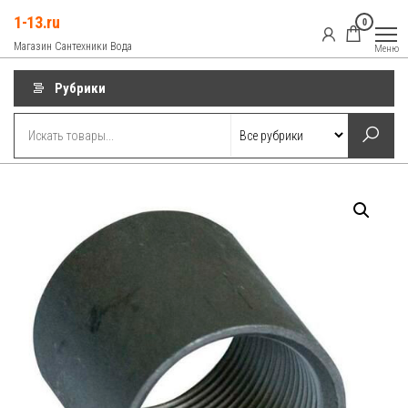
Перейти
1-13.ru
0
к
Магазин Сантехники Вода
Меню
содержимому
Рубрики