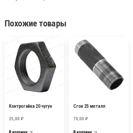
металл
Похожие товары
Контрогайка 20 чугун
Сгон 25 металл
25,00
₽
70,00
₽
В корзину
В корзину