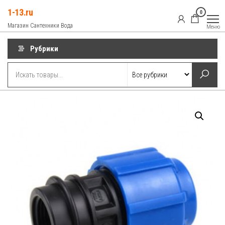
Перейти
1-13.ru
0
к
Магазин Сантехники Вода
Меню
содержимому
Рубрики