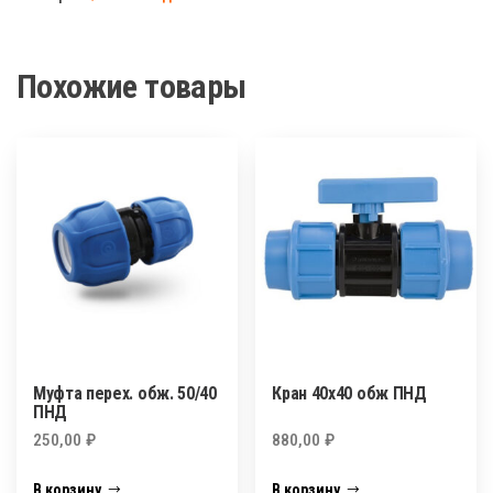
внутр.
ПНД
Похожие товары
Муфта перех. обж. 50/40
Кран 40х40 обж ПНД
ПНД
250,00
₽
880,00
₽
В корзину
В корзину