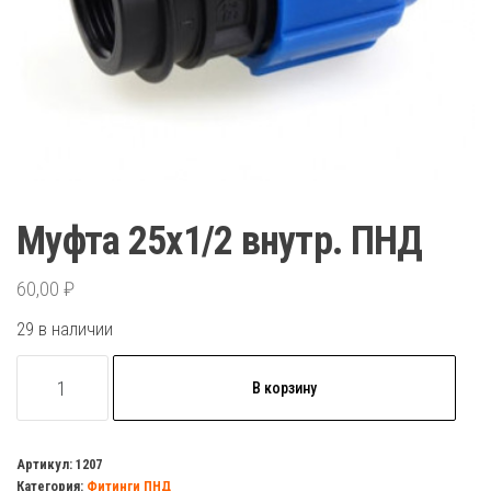
Муфта 25х1/2 внутр. ПНД
60,00
₽
29 в наличии
Количество
В корзину
товара
Муфта
25х1/2
Артикул:
1207
Категория:
Фитинги ПНД