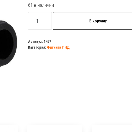
61 в наличии
Количество
В корзину
товара
Муфта
20х1/2
Артикул:
1457
Категория:
Фитинги ПНД
н/
р
ПНД