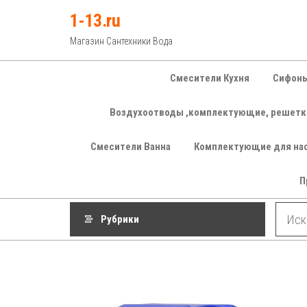
Перейти
1-13.ru
к
Магазин Сантехники Вода
содержимому
Смесители Кухня
Сифоны
Воздухоотводы ,комплектующие, решетк
Смесители Ванна
Комплектующие для на
П
Рубрики