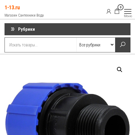
Перейти
1-13.ru
0
к
Магазин Сантехники Вода
Меню
содержимому
Рубрики