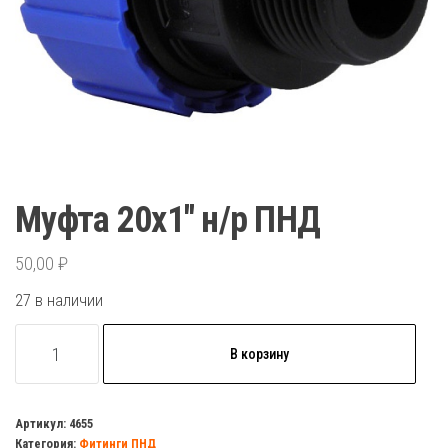
Муфта 20х1″ н/р ПНД
50,00
₽
27 в наличии
Количество
В корзину
товара
Муфта
20х1"
Артикул:
4655
Категория:
Фитинги ПНД