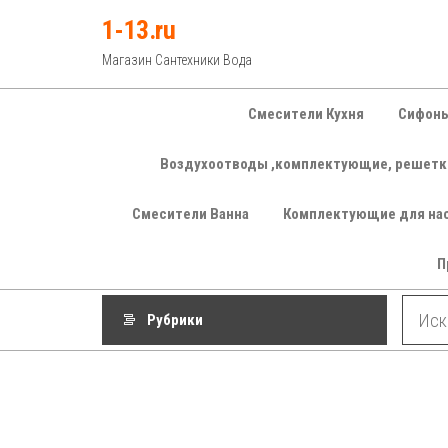
Перейти
1-13.ru
к
Магазин Сантехники Вода
содержимому
Смесители Кухня
Сифоны
Воздухоотводы ,комплектующие, решетк
Смесители Ванна
Комплектующие для на
П
Рубрики