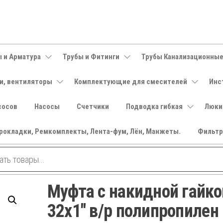
 и Арматура
Трубы и Фитинги
Трубы Канализационны
и, вентиляторы
Комплектующие для смесителей
Инс
сосов
Насосы
Счетчики
Подводка гибкая
Люки
рокладки, Ремкомплекты, Лента-фум, Лён, Манжеты.
Фильт
Муфта с накидной гайко
32х1″ в/р полипропилен