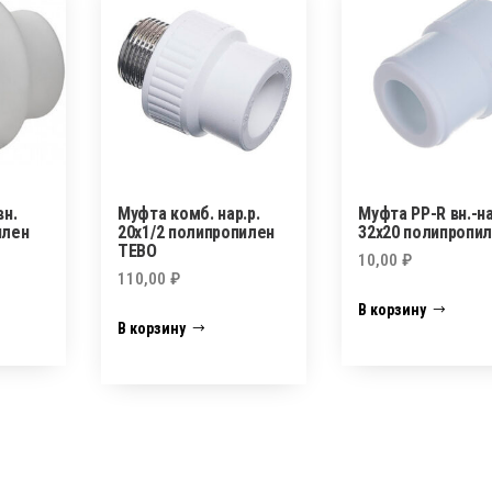
вн.
Муфта комб. нар.р.
Муфта PP-R вн.-на
илен
20х1/2 полипропилен
32х20 полипропи
TEBO
10,00
₽
110,00
₽
В корзину
В корзину