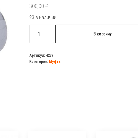
300,00
₽
23 в наличии
Количество
В корзину
товара
Муфта
с
Артикул:
4277
Категория:
Муфты
накидной
гайкой
32х1"
в/
р
полипропилен