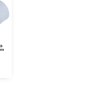
р.
лен