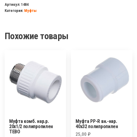
с
Артикул:
1484
Категория:
Муфты
накидной
гайкой
20*1/2
Похожие товары
в/
р
полипропилен
Муфта комб. нар.р.
Муфта PP-R вн.-нар.
20х1/2 полипропилен
40х32 полипропилен
TEBO
25,00
₽