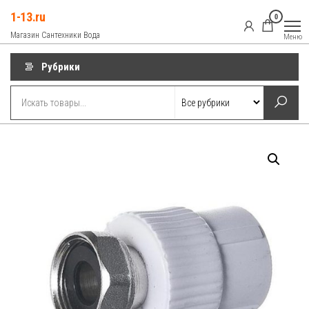
Перейти
1-13.ru
0
к
Магазин Сантехники Вода
Меню
содержимому
Рубрики