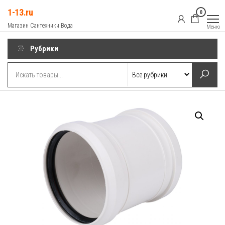
Перейти
1-13.ru
0
к
Магазин Сантехники Вода
Меню
содержимому
Рубрики