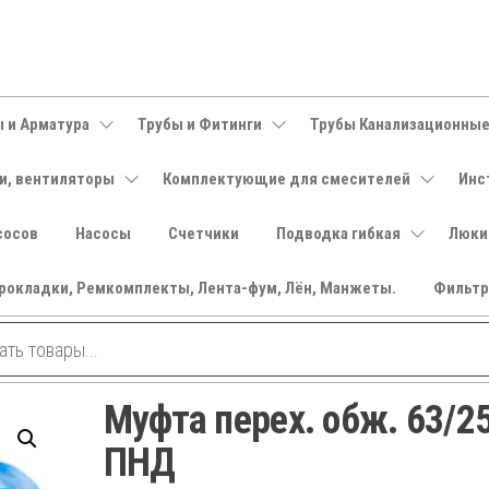
 и Арматура
Трубы и Фитинги
Трубы Канализационны
и, вентиляторы
Комплектующие для смесителей
Инс
сосов
Насосы
Счетчики
Подводка гибкая
Люки
рокладки, Ремкомплекты, Лента-фум, Лён, Манжеты.
Фильт
Муфта перех. обж. 63/2
ПНД