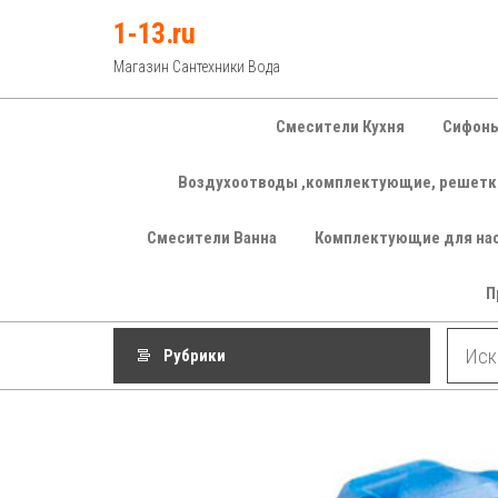
Перейти
1-13.ru
к
Магазин Сантехники Вода
содержимому
Смесители Кухня
Сифоны
Воздухоотводы ,комплектующие, решетк
Смесители Ванна
Комплектующие для на
П
Рубрики