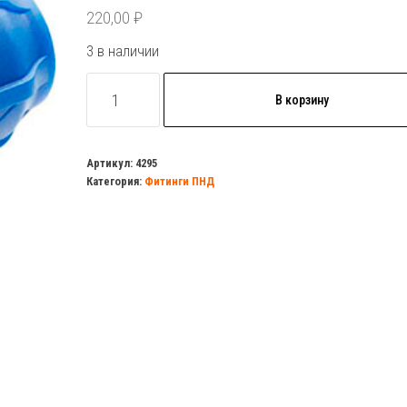
220,00
₽
3 в наличии
Количество
В корзину
товара
Муфта
перех.
Артикул:
4295
Категория:
Фитинги ПНД
обж.
63/25
ПНД