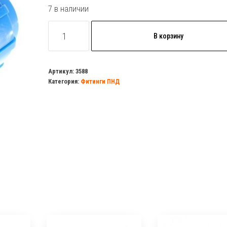
7 в наличии
Количество
В корзину
товара
Муфта
обж.
Артикул:
3588
Категория:
Фитинги ПНД
50
ПНД