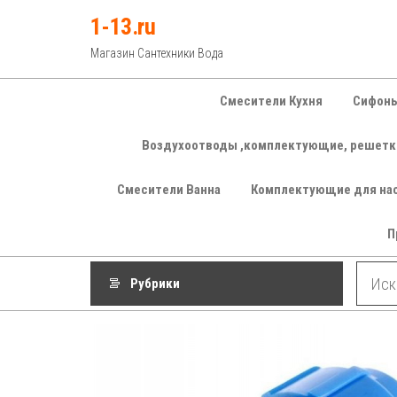
Перейти
1-13.ru
к
Магазин Сантехники Вода
содержимому
Смесители Кухня
Сифоны
Воздухоотводы ,комплектующие, решетк
Смесители Ванна
Комплектующие для на
П
Рубрики