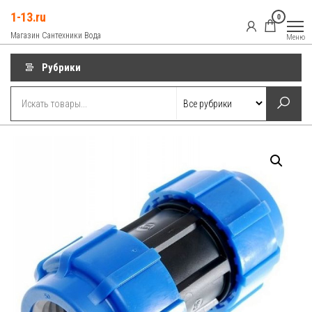
Перейти
1-13.ru
0
к
Магазин Сантехники Вода
Меню
содержимому
Рубрики