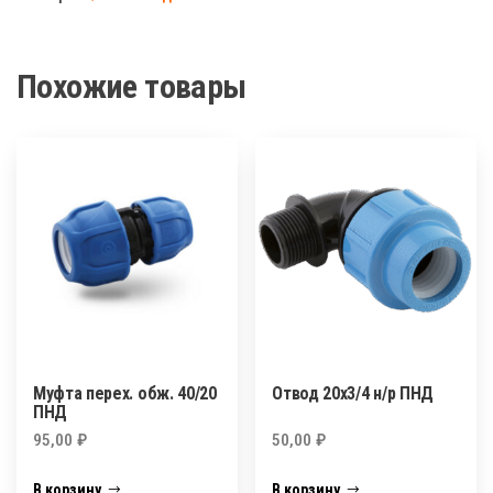
32
ПНД
Похожие товары
Муфта перех. обж. 40/20
Отвод 20х3/4 н/р ПНД
ПНД
95,00
₽
50,00
₽
В корзину
В корзину