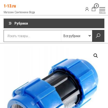
Перейти
1-13.ru
0
к
Магазин Сантехники Вода
Меню
содержимому
Рубрики