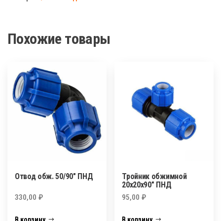
25
ПНД
Похожие товары
Отвод обж. 50/90″ ПНД
Тройник обжимной
20х20х90″ ПНД
330,00
₽
95,00
₽
В корзину
В корзину