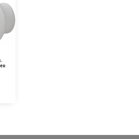
.
лен