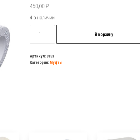
450,00
₽
4 в наличии
Количество
В корзину
товара
Муфта
комб.
Артикул:
0153
Категория:
Муфты
нар.р.
40х1.1/4
полипропилен