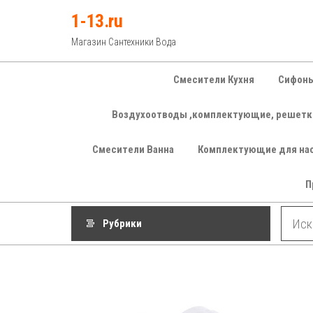
Перейти
1-13.ru
к
Магазин Сантехники Вода
содержимому
Смесители Кухня
Сифоны
Воздухоотводы ,комплектующие, решетк
Смесители Ванна
Комплектующие для на
П
Рубрики