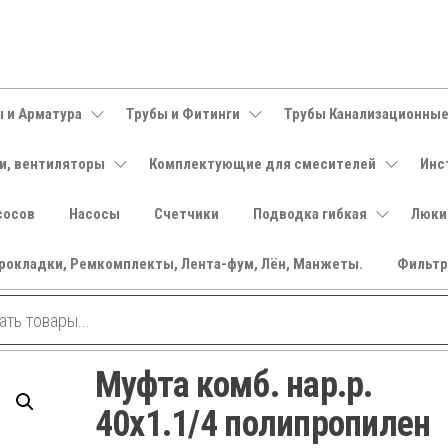
 и Арматура
Трубы и Фитинги
Трубы Канализационны
и, вентиляторы
Комплектующие для смесителей
Инс
сосов
Насосы
Счетчики
Подводка гибкая
Люки
рокладки, Ремкомплекты, Лента-фум, Лён, Манжеты.
Фильт
Муфта комб. нар.р.
40х1.1/4 полипропилен