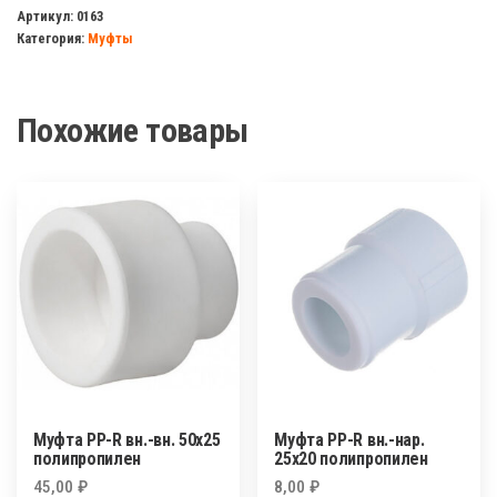
комб.
Артикул:
0163
Категория:
Муфты
вн.р.
32х1/2
полипропилен
Похожие товары
Муфта PP-R вн.-вн. 50х25
Муфта PP-R вн.-нар.
полипропилен
25х20 полипропилен
45,00
₽
8,00
₽