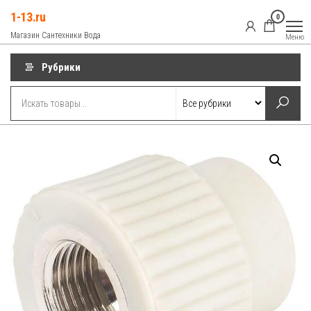
Перейти
1-13.ru
0
к
Магазин Сантехники Вода
Меню
содержимому
Рубрики