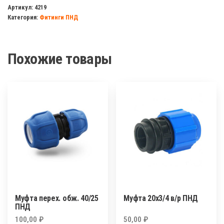
ключ
Артикул:
4219
Категория:
Фитинги ПНД
для
ПНД
фитингов
Похожие товары
Муфта перех. обж. 40/25
Муфта 20х3/4 в/р ПНД
ПНД
100,00
₽
50,00
₽