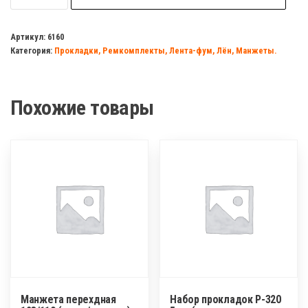
Многофункциональна
универсальная
Артикул:
6160
Категория:
Прокладки, Ремкомплекты, Лента-фум, Лён, Манжеты.
смазка
AR-
50(аналог
Похожие товары
WD40)
400мл
Манжета перехдная
Набор прокладок Р-320