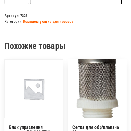
Мембрана
гидроаккумулятора
Артикул:
7323
Категория:
Комплектующие для насосов
24
литра
ДЖИЛЕКС
Похожие товары
Блок управления
Сетка для обр/клапана