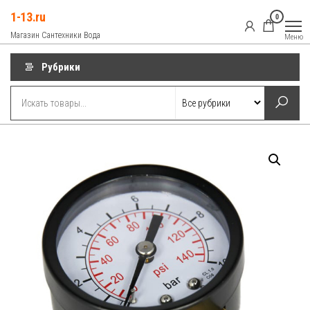
Перейти
1-13.ru
0
к
Магазин Сантехники Вода
Меню
содержимому
Рубрики