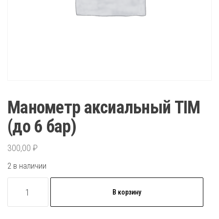
Манометр аксиальный TIM
(до 6 бар)
300,00
₽
2 в наличии
Количество
В корзину
товара
Манометр