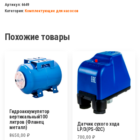
аксиальный
Артикул:
6649
Категория:
Комплектующие для насосов
TIM
(до
6
Похожие товары
бар)
Гидроаккумулятор
вертикальный100
литров (Фланец
Датчик сухого хода
металл)
LP/3(PS-02C)
8650,00
₽
700,00
₽